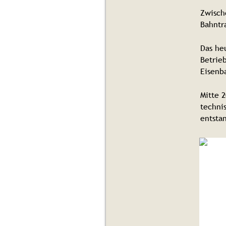
Zwisch
Bahntr
Das he
Betrieb
Eisenb
Mitte 
techni
entsta