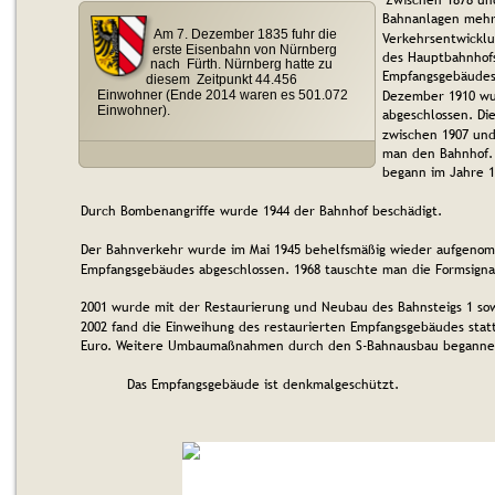
Bahnanlagen mehr
Am 7. Dezember 1835 fuhr die 
Verkehrsentwicklu
erste Eisenbahn von Nürnberg 
des Hauptbahnhof
nach  Fürth. Nürnberg hatte zu 
Empfangsgebäudes w
diesem  Zeitpunkt 44.456 
Dezember 1910 wur
Einwohner (Ende 2014 waren es 501.072 
Einwohner).
abgeschlossen. Di
zwischen 1907 und 
man den Bahnhof. 
begann im Jahre 1
Durch Bombenangriffe wurde 1944 der Bahnhof beschädigt.
Der Bahnverkehr wurde im Mai 1945 behelfsmäßig wieder aufgenom
Empfangsgebäudes abgeschlossen. 1968 tauschte man die Formsignal
2001 wurde mit der Restaurierung und Neubau des Bahnsteigs 1 sow
2002 fand die Einweihung des restaurierten Empfangsgebäudes statt
Euro. Weitere Umbaumaßnahmen durch den S-Bahnausbau beganne
Das Empfangsgebäude ist denkmalgeschützt.