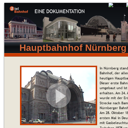
EINE DOKUMENTATION
Hauptbahnhof Nürnberg
In Nürnberg stand
Bahnhof, der alle
heutigen Hauptba
Dieser erste Bahn
umgebaut und ist 
erhalten. Am 24. 
wurde mit der Erö
Strecke nach Bam
Nürnberger Bahnho
Am 28. Oktober 1
ersten Mal in Deu
mit Gasbeleuchtun
Zwischen 1878 un