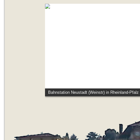
Bahnstation Neustadt (Weinstr) in Rheinland-Pfalz