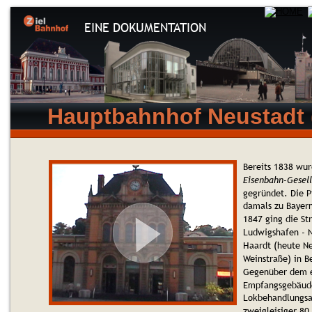
EINE DOKUMENTATION
Hauptbahnhof Neustadt 
Bereits 1838 wur
Eisenbahn-Gesell
gegründet. Die P
damals zu Bayern
1847 ging die St
Ludwigshafen - N
Haardt (heute Ne
Weinstraße) in Be
Gegenüber dem e
Empfangsgebäude
Lokbehandlungsa
zweigleisiger 80